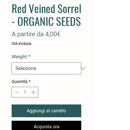
Red Veined Sorrel
- ORGANIC SEEDS
Prezzo
A partire da
4,00€
scontato
IVA inclusa
Weight
*
Quantità
*
Aggiungi al carrello
Acquista ora